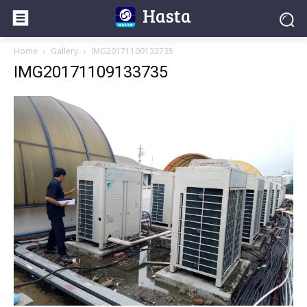
Hasta
Home
Gallery
IMG20171109133735
IMG20171109133735