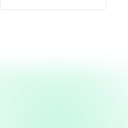
abrikasi, Perakitan,
n
peralatan
kami"