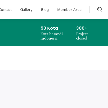
Contact
Gallery
Blog
Member Area
50 Kota
300+
Kota besar di
Project
Indonesia
closed