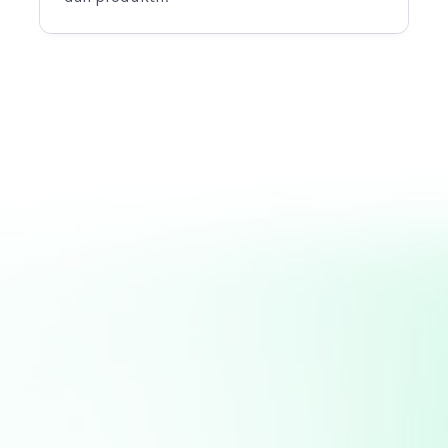
"Produksi, P
Pembuata
pendingin 