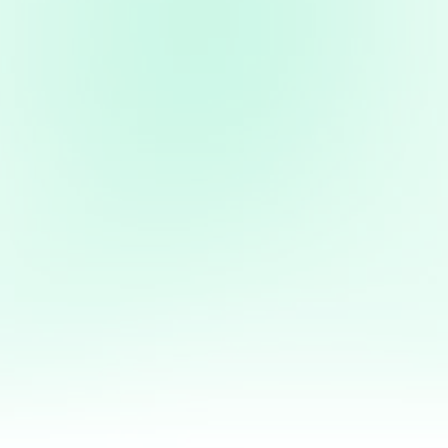
ai 0°C) berfungsi untuk
h, dan bahan makanan yang
k lebih 60 hari serta biasa digunakan
mpai -20°C) berfungsi untuk
 ayam, susu, ikan, makanan cepat
C sampai -40°C) berfungsi sebagai
ngan cara mendinginkan produk
Cold Storage disini