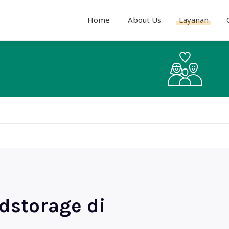
Home
About Us
Layanan
dstorage di