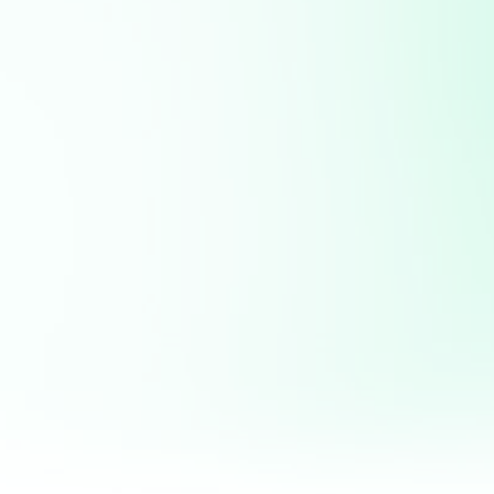
Chiller room (10°C samp
penyimpanan sayur, bua
memiliki daya tahan tida
pada industri farmasi.
Freezer room (-15°C sa
peyimpanan daging sapi,
saji, dan sebagainya.
Air Blast Freezer (-35°
metode penyimpanan de
secara cepat
Lihat Artikel tentang 