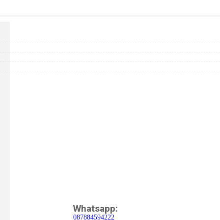
Whatsapp:
087884594222