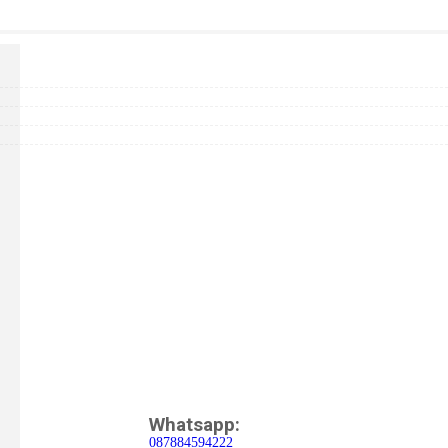
Whatsapp:
087884594222