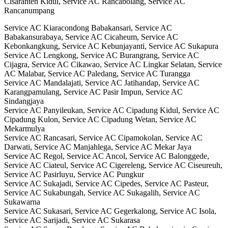
Cisaranten Kidul, Service AC Rancabolang, Service AC
Rancanumpang
Service AC Kiaracondong Babakansari, Service AC
Babakansurabaya, Service AC Cicaheum, Service AC
Kebonkangkung, Service AC Kebunjayanti, Service AC Sukapura
Service AC Lengkong, Service AC Burangrang, Service AC
Cijagra, Service AC Cikawao, Service AC Lingkar Selatan, Service
AC Malabar, Service AC Paledang, Service AC Turangga
Service AC Mandalajati, Service AC Jatihandap, Service AC
Karangpamulang, Service AC Pasir Impun, Service AC
Sindangjaya
Service AC Panyileukan, Service AC Cipadung Kidul, Service AC
Cipadung Kulon, Service AC Cipadung Wetan, Service AC
Mekarmulya
Service AC Rancasari, Service AC Cipamokolan, Service AC
Darwati, Service AC Manjahlega, Service AC Mekar Jaya
Service AC Regol, Service AC Ancol, Service AC Balonggede,
Service AC Ciateul, Service AC Cigereleng, Service AC Ciseureuh,
Service AC Pasirluyu, Service AC Pungkur
Service AC Sukajadi, Service AC Cipedes, Service AC Pasteur,
Service AC Sukabungah, Service AC Sukagalih, Service AC
Sukawarna
Service AC Sukasari, Service AC Gegerkalong, Service AC Isola,
Service AC Sarijadi, Service AC Sukarasa