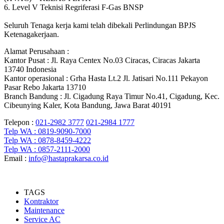
6. Level V Teknisi Regriferasi F-Gas BNSP
Seluruh Tenaga kerja kami telah dibekali Perlindungan BPJS
Ketenagakerjaan.
Alamat Perusahaan :
Kantor Pusat : Jl. Raya Centex No.03 Ciracas, Ciracas Jakarta
13740 Indonesia
Kantor operasional : Grha Hasta Lt.2 Jl. Jatisari No.111 Pekayon
Pasar Rebo Jakarta 13710
Branch Bandung : Jl. Cigadung Raya Timur No.41, Cigadung, Kec.
Cibeunying Kaler, Kota Bandung, Jawa Barat 40191
Telepon :
021-2982 3777
021-2984 1777
Telp WA : 0819-9090-7000
Telp WA : 0878-8459-4222
Telp WA : 0857-2111-2000
Email :
info@hastaprakarsa.co.id
TAGS
Kontraktor
Maintenance
Service AC