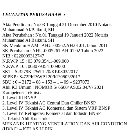
LEGALITAS PERUSAHAAN :
Akta Pendirian : No.03 Tanggal 21 Desember 2010 Notaris
Muhammad Al-Baikuni, SH
Akta Perubahan : No.01 Tanggal 19 Januari 2022 Notaris
Muhammad Al-Baikuni, SH
SK Menkum HAM : AHU-00562.AH.01.01.Tahun 2011
SK Perubahan : AHU-0005261.AH.01.02.Tahun 2022
NIB : 0220009312747
N.P.W.P. 15 : 03.079.354.1-009.000
N.P.W.P. 16 : 0030793541009000
SKT : S-3279KT/WPJ.20/KP.0803/2017
SPPKP : S-72PKP/WPJ.20/KP.0803/2017
SBU : 0 – 3172 – 08 – 153 – 1 – 09 – 9237073
Ahli K3 Umum : NOMOR 5/ 6660/ AS.02.04/V/ 2021
Kompetensi Teknisi :
1. Level III BNSP
2. Level IV Teknisi AC Central Dan Chiller BNSP
3. Level IV Teknisi AC Komersial dan Sistem VRF BNSP
4. Level IV Refrigerasi Komersial dan Industri BNSP
5. Teknisi Ahli Konstruksi
MEKANIK HEATING VENTILATION DAN AIR CONDITION
(HVAC) – KELAS I LPJK