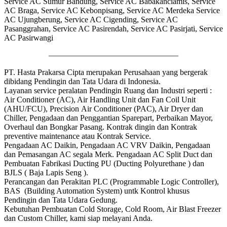
Service AC Sumur Bandung, Service AC Babakanciamis, Service
AC Braga, Service AC Kebonpisang, Service AC Merdeka Service
AC Ujungberung, Service AC Cigending, Service AC
Pasanggrahan, Service AC Pasirendah, Service AC Pasirjati, Service
AC Pasirwangi
————————————————
PT. Hasta Prakarsa Cipta merupakan Perusahaan yang bergerak
dibidang Pendingin dan Tata Udara di Indonesia.
Layanan service peralatan Pendingin Ruang dan Industri seperti :
Air Conditioner (AC), Air Handling Unit dan Fan Coil Unit
(AHU/FCU), Precision Air Conditioner (PAC), Air Dryer dan
Chiller, Pengadaan dan Penggantian Sparepart, Perbaikan Mayor,
Overhaul dan Bongkar Pasang. Kontrak dingin dan Kontrak
preventive maintenance atau Kontrak Service.
Pengadaan AC Daikin, Pengadaan AC VRV Daikin, Pengadaan
dan Pemasangan AC segala Merk. Pengadaan AC Split Duct dan
Pembuatan Fabrikasi Ducting PU (Ducting Polyurethane ) dan
BJLS ( Baja Lapis Seng ).
Perancangan dan Perakitan PLC (Programmable Logic Controller),
BAS (Building Automation System) untk Kontrol khusus
Pendingin dan Tata Udara Gedung.
Kebutuhan Pembuatan Cold Storage, Cold Room, Air Blast Freezer
dan Custom Chiller, kami siap melayani Anda.