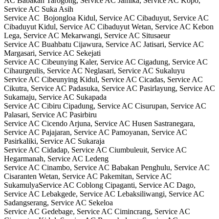
AC Babakan Tarogong, Service AC Jamika, Service AC Kopo,
Service AC Suka Asih
Service AC Bojongloa Kidul, Service AC Cibaduyut, Service AC
Cibaduyut Kidul, Service AC Cibaduyut Wetan, Service AC Kebon
Lega, Service AC Mekarwangi, Service AC Situsaeur
Service AC Buahbatu Cijawura, Service AC Jatisari, Service AC
Margasari, Service AC Sekejati
Service AC Cibeunying Kaler, Service AC Cigadung, Service AC
Cihaurgeulis, Service AC Neglasari, Service AC Sukaluyu
Service AC Cibeunying Kidul, Service AC Cicadas, Service AC
Cikutra, Service AC Padasuka, Service AC Pasirlayung, Service AC
Sukamaju, Service AC Sukapada
Service AC Cibiru Cipadung, Service AC Cisurupan, Service AC
Palasari, Service AC Pasirbiru
Service AC Cicendo Arjuna, Service AC Husen Sastranegara,
Service AC Pajajaran, Service AC Pamoyanan, Service AC
Pasirkaliki, Service AC Sukaraja
Service AC Cidadap, Service AC Ciumbuleuit, Service AC
Hegarmanah, Service AC Ledeng
Service AC Cinambo, Service AC Babakan Penghulu, Service AC
Cisaranten Wetan, Service AC Pakemitan, Service AC
SukamulyaService AC Coblong Cipaganti, Service AC Dago,
Service AC Lebakgede, Service AC Lebaksiliwangi, Service AC
Sadangserang, Service AC Sekeloa
Service AC Gedebage, Service AC Cimincrang, Service AC