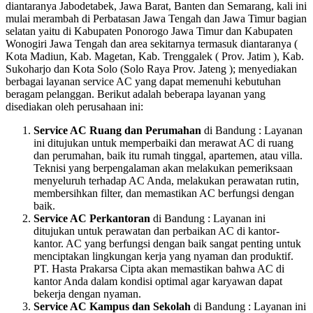
diantaranya Jabodetabek, Jawa Barat, Banten dan Semarang, kali ini
mulai merambah di Perbatasan Jawa Tengah dan Jawa Timur bagian
selatan yaitu di Kabupaten Ponorogo Jawa Timur dan Kabupaten
Wonogiri Jawa Tengah dan area sekitarnya termasuk diantaranya (
Kota Madiun, Kab. Magetan, Kab. Trenggalek ( Prov. Jatim ), Kab.
Sukoharjo dan Kota Solo (Solo Raya Prov. Jateng ); menyediakan
berbagai layanan service AC yang dapat memenuhi kebutuhan
beragam pelanggan. Berikut adalah beberapa layanan yang
disediakan oleh perusahaan ini:
Service AC Ruang dan Perumahan
di Bandung : Layanan
ini ditujukan untuk memperbaiki dan merawat AC di ruang
dan perumahan, baik itu rumah tinggal, apartemen, atau villa.
Teknisi yang berpengalaman akan melakukan pemeriksaan
menyeluruh terhadap AC Anda, melakukan perawatan rutin,
membersihkan filter, dan memastikan AC berfungsi dengan
baik.
Service AC Perkantoran
di Bandung : Layanan ini
ditujukan untuk perawatan dan perbaikan AC di kantor-
kantor. AC yang berfungsi dengan baik sangat penting untuk
menciptakan lingkungan kerja yang nyaman dan produktif.
PT. Hasta Prakarsa Cipta akan memastikan bahwa AC di
kantor Anda dalam kondisi optimal agar karyawan dapat
bekerja dengan nyaman.
Service AC Kampus dan Sekolah
di Bandung : Layanan ini