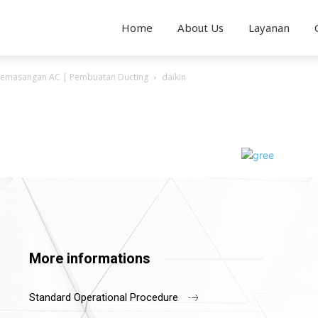
Home
About Us
Layanan
n Pemasangan AC | Pembuatan Ducting
daikin
More informations
Standard Operational Procedure