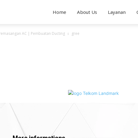
Home
About Us
Layanan
n Pemasangan AC | Pembuatan Ducting
gree