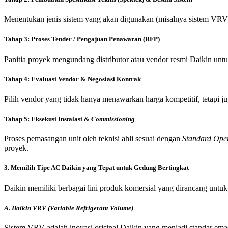
Menentukan jenis sistem yang akan digunakan (misalnya sistem VRV at
Tahap 3: Proses Tender / Pengajuan Penawaran (RFP)
Panitia proyek mengundang distributor atau vendor resmi Daikin untu
Tahap 4: Evaluasi Vendor & Negosiasi Kontrak
Pilih vendor yang tidak hanya menawarkan harga kompetitif, tetapi jug
Tahap 5: Eksekusi Instalasi &
Commissioning
Proses pemasangan unit oleh teknisi ahli sesuai dengan
Standard Ope
proyek.
3. Memilih Tipe AC Daikin yang Tepat untuk Gedung Bertingkat
Daikin memiliki berbagai lini produk komersial yang dirancang untuk
A. Daikin VRV (Variable Refrigerant Volume)
Sistem VRV adalah inovasi orisinal Daikin yang menjadi standar ema