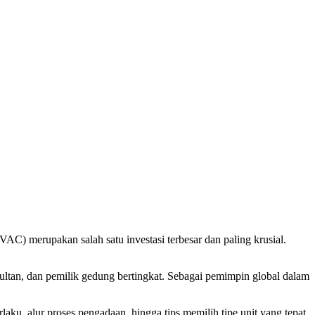
VAC) merupakan salah satu investasi terbesar dan paling krusial.
sultan, dan pemilik gedung bertingkat. Sebagai pemimpin global dalam
ku, alur proses pengadaan, hingga tips memilih tipe unit yang tepat.