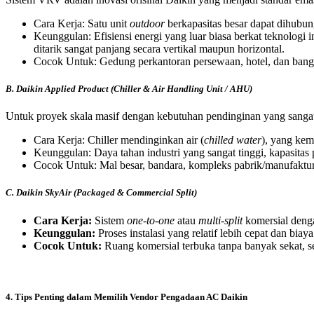
Cara Kerja: Satu unit
outdoor
berkapasitas besar dapat dihubu
Keunggulan: Efisiensi energi yang luar biasa berkat teknologi in
ditarik sangat panjang secara vertikal maupun horizontal.
Cocok Untuk: Gedung perkantoran persewaan, hotel, dan bang
B. Daikin Applied Product (Chiller & Air Handling Unit / AHU)
Untuk proyek skala masif dengan kebutuhan pendinginan yang sangat b
Cara Kerja: Chiller mendinginkan air (
chilled water
), yang ke
Keunggulan: Daya tahan industri yang sangat tinggi, kapasitas 
Cocok Untuk: Mal besar, bandara, kompleks pabrik/manufaktur,
C. Daikin SkyAir (Packaged & Commercial Split)
Cara Kerja:
Sistem
one-to-one
atau
multi-split
komersial denga
Keunggulan:
Proses instalasi yang relatif lebih cepat dan bia
Cocok Untuk:
Ruang komersial terbuka tanpa banyak sekat, s
4. Tips Penting dalam Memilih Vendor Pengadaan AC Daikin