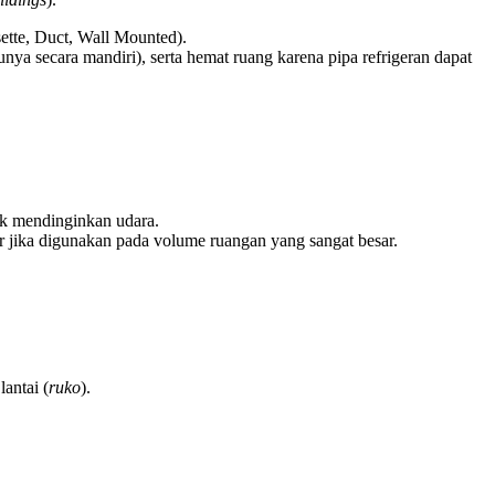
ette, Duct, Wall Mounted).
hunya secara mandiri), serta hemat ruang karena pipa refrigeran dapat
tuk mendinginkan udara.
ior jika digunakan pada volume ruangan yang sangat besar.
lantai (
ruko
).