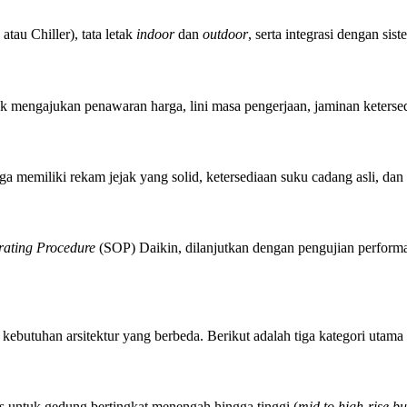
au Chiller), tata letak
indoor
dan
outdoor
, serta integrasi dengan sis
k mengajukan penawaran harga, lini masa pengerjaan, jaminan ketersedi
a memiliki rekam jejak yang solid, ketersediaan suku cadang asli, dan 
rating Procedure
(SOP) Daikin, dilanjutkan dengan pengujian performa
 kebutuhan arsitektur yang berbeda. Berikut adalah tiga kategori utam
s untuk gedung bertingkat menengah hingga tinggi (
mid to high-rise bu