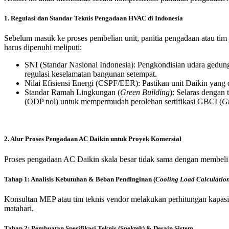
1. Regulasi dan Standar Teknis Pengadaan HVAC di Indonesia
Sebelum masuk ke proses pembelian unit, panitia pengadaan atau tim
harus dipenuhi meliputi:
SNI (Standar Nasional Indonesia): Pengkondisian udara gedu
regulasi keselamatan bangunan setempat.
Nilai Efisiensi Energi (CSPF/EER): Pastikan unit Daikin yang 
Standar Ramah Lingkungan (
Green Building
): Selaras dengan
(ODP nol) untuk mempermudah perolehan sertifikasi GBCI (
Gr
2. Alur Proses Pengadaan AC Daikin untuk Proyek Komersial
Proses pengadaan AC Daikin skala besar tidak sama dengan membeli A
Tahap 1: Analisis Kebutuhan & Beban Pendinginan (
Cooling Load Calculatio
Konsultan MEP atau tim teknis vendor melakukan perhitungan kapasit
matahari.
Tahap 2: Pembuatan Spesifikasi Teknis (Spektek) & Desain Sistem