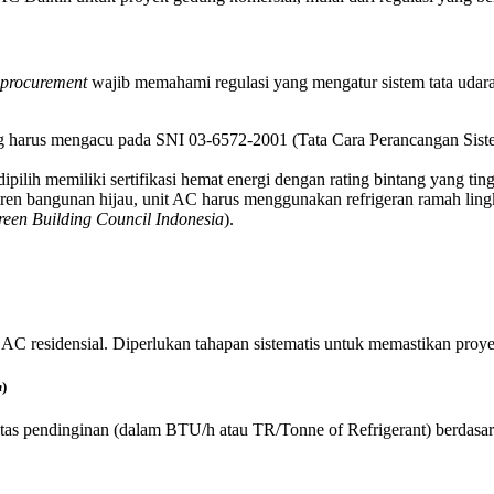
procurement
wajib memahami regulasi yang mengatur sistem tata udara
ng harus mengacu pada SNI 03-6572-2001 (Tata Cara Perancangan Sist
dipilih memiliki sertifikasi hemat energi dengan rating bintang yang t
 tren bangunan hijau, unit AC harus menggunakan refrigeran ramah lin
een Building Council Indonesia
).
C residensial. Diperlukan tahapan sistematis untuk memastikan proyek
n
)
as pendinginan (dalam BTU/h atau TR/Tonne of Refrigerant) berdasark