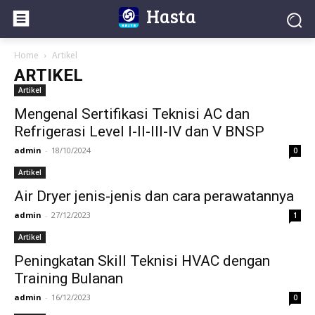
Hasta
Home
Artikel
ARTIKEL
Artikel
Mengenal Sertifikasi Teknisi AC dan
Refrigerasi Level I-II-III-IV dan V BNSP
admin
-
18/10/2024
0
Artikel
Air Dryer jenis-jenis dan cara perawatannya
admin
-
27/12/2023
1
Artikel
Peningkatan Skill Teknisi HVAC dengan
Training Bulanan
admin
-
16/12/2023
0