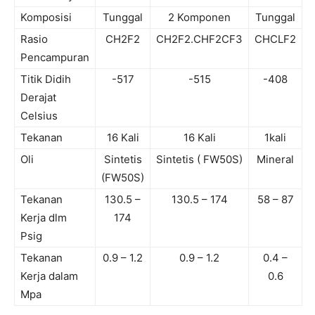
Komposisi
Tunggal
2 Komponen
Tunggal
Rasio
CH2F2
CH2F2.CHF2CF3
CHCLF2
Pencampuran
Titik Didih
-517
-515
-408
Derajat
Celsius
Tekanan
16 Kali
16 Kali
1kali
Oli
Sintetis
Sintetis ( FW50S)
Mineral
(FW50S)
Tekanan
130.5 –
130.5 – 174
58 – 87
Kerja dlm
174
Psig
Tekanan
0.9 – 1.2
0.9 – 1.2
0.4 –
Kerja dalam
0.6
Mpa