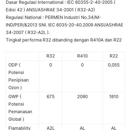
Dasar Regulasi International : IEC 60355-2-40-2005 (
Edisi 42 ) ANSI/ASHRAE 34-2001 ( R32-A2)
Regulasi National : PERMEN Industri No.34/M-
IND/PER/&2013 SNI. IEC 6035-20-40.2009 ANSI/ASHRAE
34-2007 ( R32-A2L ).
Tingkat performa R32 dibanding dengan R410A dan R22
R32
R410
R22
ODP (
0
0
0,055
Potensi
Penipisan
Ozon )
GWP (
675
2090
1810
Potensi
Pemanasan
Global )
Flamability
A2L
AL
AL